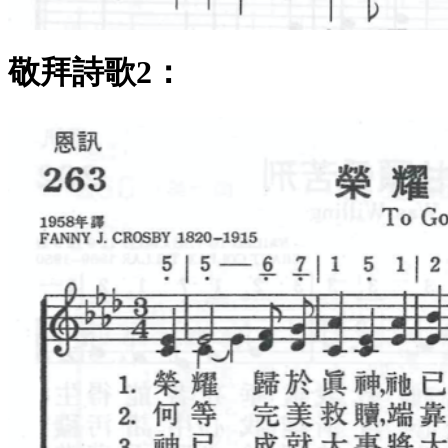
敬拜詩歌2：