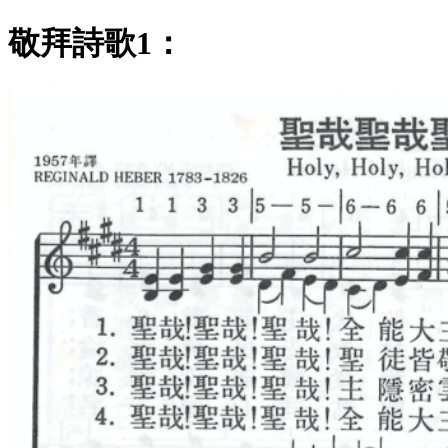
敬拜詩歌1：